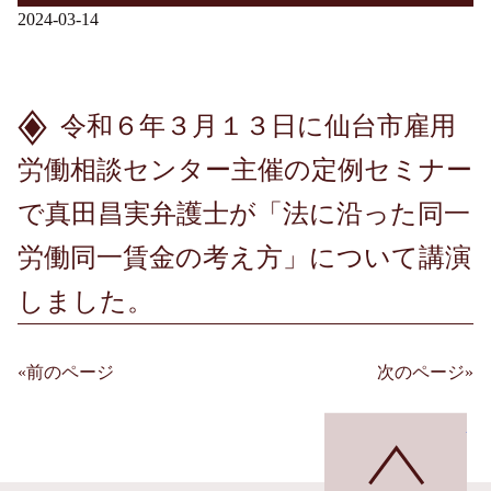
2024-03-14
令和６年３月１３日に仙台市雇用
労働相談センター主催の定例セミナー
で真田昌実弁護士が「法に沿った同一
労働同一賃金の考え方」について講演
しました。
«前のページ
次のページ»
投
稿
ペ
ナ