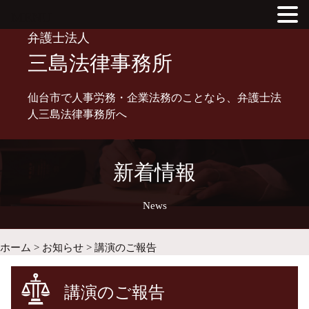
MENU
Skip
弁護士法人
to
三島法律事務所
content
仙台市で人事労務・企業法務のことなら、弁護士法
人三島法律事務所へ
新着情報
News
ホーム
>
お知らせ
>
講演のご報告
講演のご報告