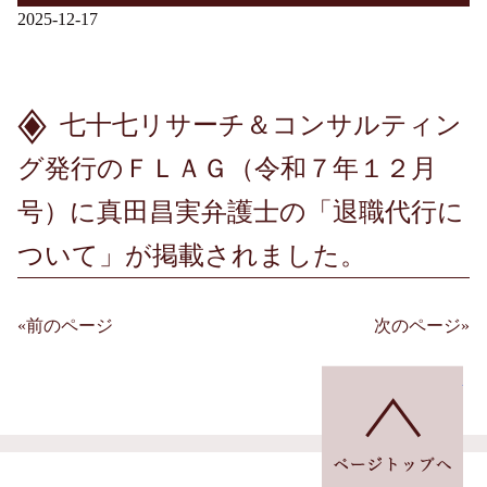
2025-12-17
七十七リサーチ＆コンサルティン
グ発行のＦＬＡＧ（令和７年１２月
号）に真田昌実弁護士の「退職代行に
ついて」が掲載されました。
«前のページ
次のページ»
投
稿
ペ
ナ
ビ