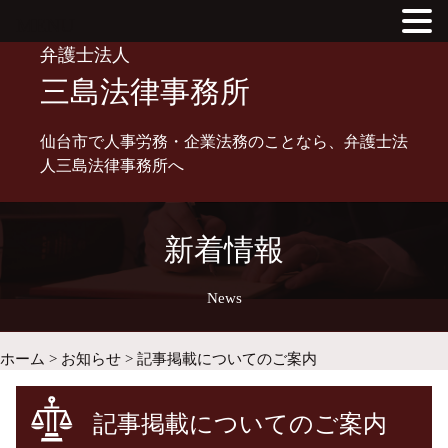
MENU
Skip
弁護士法人
to
三島法律事務所
content
仙台市で人事労務・企業法務のことなら、弁護士法
人三島法律事務所へ
新着情報
News
ホーム
>
お知らせ
>
記事掲載についてのご案内
記事掲載についてのご案内