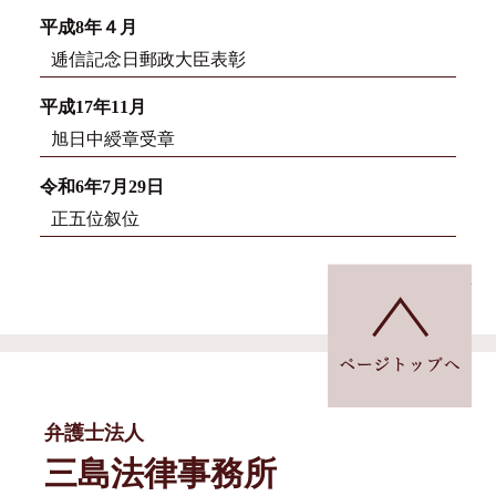
平成8年４月
逓信記念日郵政大臣表彰
平成17年11月
旭日中綬章受章
令和6年7月29日
正五位叙位
ペ
弁護士法人
三島法律事務所