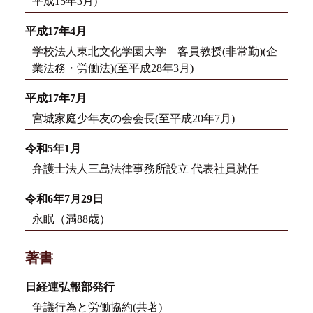
平成15年3月)
平成17年4月
学校法人東北文化学園大学 客員教授(非常勤)(企
業法務・労働法)(至平成28年3月)
平成17年7月
宮城家庭少年友の会会長(至平成20年7月)
令和5年1月
弁護士法人三島法律事務所設立 代表社員就任
令和6年7月29日
永眠（満88歳）
著書
日経連弘報部発行
争議行為と労働協約(共著)