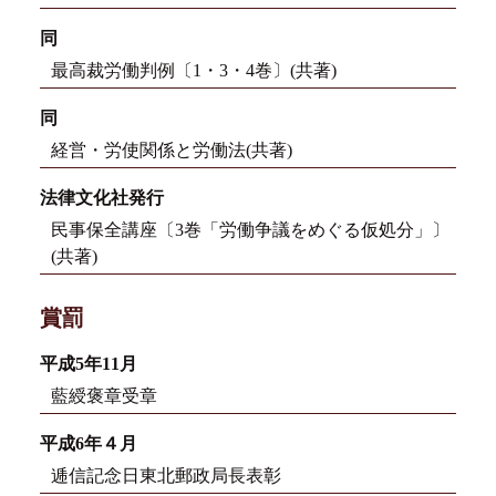
同
最高裁労働判例〔1・3・4巻〕(共著)
同
経営・労使関係と労働法(共著)
法律文化社発行
民事保全講座〔3巻「労働争議をめぐる仮処分」〕
(共著)
賞罰
平成5年11月
藍綬褒章受章
平成6年４月
逓信記念日東北郵政局長表彰