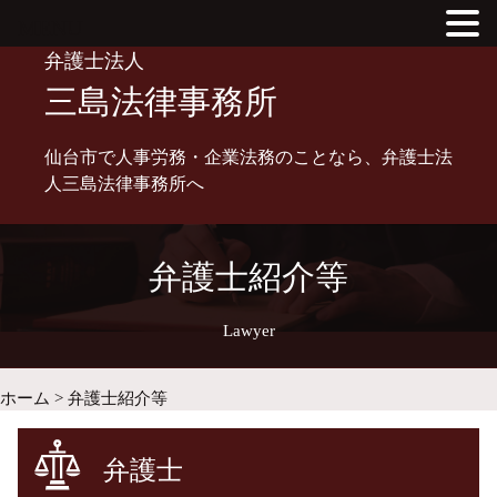
MENU
Skip
弁護士法人
to
三島法律事務所
content
仙台市で人事労務・企業法務のことなら、弁護士法
人三島法律事務所へ
弁護士紹介等
Lawyer
ホーム
>
弁護士紹介等
弁護士