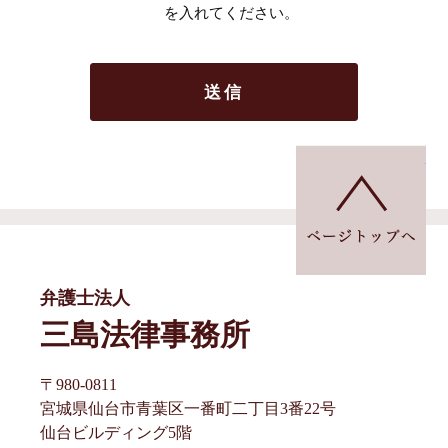
を入れてください。
ペ
弁護士法人
三島法律事務所
〒980-0811
宮城県仙台市青葉区一番町二丁目3番22号
仙台ビルディング5階