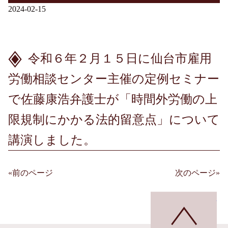
2024-02-15
令和６年２月１５日に仙台市雇用
労働相談センター主催の定例セミナー
で佐藤康浩弁護士が「時間外労働の上
限規制にかかる法的留意点」について
講演しました。
«前のページ
次のページ»
投
稿
ペ
ナ