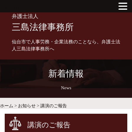
MENU
Skip
弁護士法人
to
三島法律事務所
content
仙台市で人事労務・企業法務のことなら、弁護士法
人三島法律事務所へ
新着情報
News
ホーム
>
お知らせ
>
講演のご報告
講演のご報告