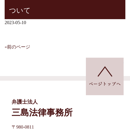
ついて
2023-05-10
«前のページ
投
稿
ペ
ナ
ビ
ゲ
ー
弁護士法人
シ
三島法律事務所
ョ
〒980-0811