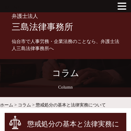
MENU
Skip
弁護士法人
to
三島法律事務所
content
仙台市で人事労務・企業法務のことなら、弁護士法
人三島法律事務所へ
コラム
Column
ホーム
>
コラム
>
懲戒処分の基本と法律実務について
懲戒処分の基本と法律実務に